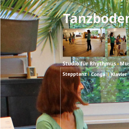
Stepptanz
Conga
Klavier
I
I