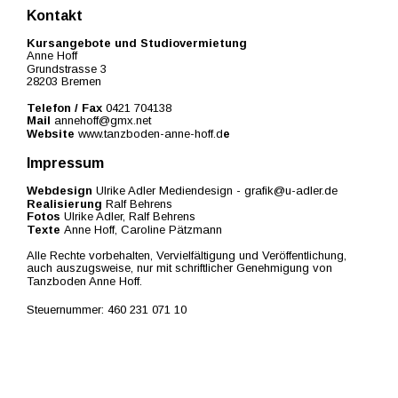
Kontakt 
Kursangebote und Studiovermietung
Anne Hoff
Grundstrasse 3
28203 Bremen
Telefon / Fax
 0421 704138
Mail 
annehoff@gmx.net
Website 
www.tanzboden-anne-hoff.d
e
Impressum
Webdesign 
Ulrike Adler Mediendesign - grafik@u-adler.de
Realisierung 
Ralf Behrens
Fotos 
Ulrike Adler, Ralf Behrens
Texte 
Anne Hoff, Caroline Pätzmann
Alle Rechte vorbehalten, Vervielfältigung und Veröffentlichung, 
auch auszugsweise, nur mit schriftlicher Genehmigung von
Tanzboden Anne Hoff.
Steuernummer: 460 231 071 10